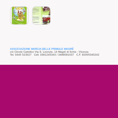
ASSOCIAZIONE MARCIA DELLE PRIMULE MAGRÉ
c/o Circolo Cattolico Via S. Leonzio, 14 Magré di Schio - Vicenza
Tel. 0445 523027 Cell. 3381245343 / 3488081037 C.F. 92005340242