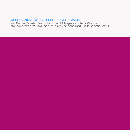
ASSOCIAZIONE MARCIA DELLE PRIMULE MAGRÉ
c/o Circolo Cattolico Via S. Leonzio, 14 Magré di Schio - Vicenza
Tel. 0445 523027 Cell. 3381245343 / 3488081037 C.F. 92005340242